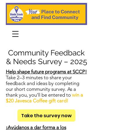
Community Feedback
& Needs Survey – 2025
Help shape future programs at SCCP!
Take 2–3 minutes to share your
feedback and ideas by completing
our short community survey. As a
thank you, you’ll be entered to
win a
$20 Javesca Coffee gift card!
Take the survey now
¡Ayúdanos a dar forma a los